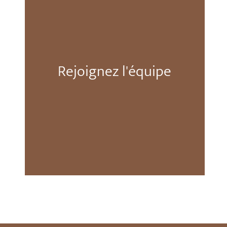

Elodie Bezier
Rejoignez l'équipe
Kinésithérapeute
EN SAVOIR PLUS