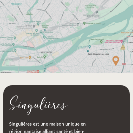
w
Rejoignez-nous
CONTACTEZ-NOUS
Singulières
Singulières est une maison unique en
région nantaise alliant santé et bien-